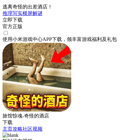
逃离奇怪的出差酒店！
推理
写实
横屏
解谜
立即下载
官方正版
使用小米游戏中心APP
下载
，领丰富游戏
福利
及
礼包
旅馆惊魂-奇怪的酒店
下载
主页
攻略
社区
视频