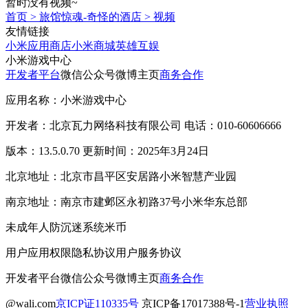
暂时没有视频~
首页
>
旅馆惊魂-奇怪的酒店
>
视频
友情链接
小米应用商店
小米商城
英雄互娱
小米游戏中心
开发者平台
微信公众号
微博主页
商务合作
应用名称：小米游戏中心
开发者：北京瓦力网络科技有限公司 电话：010-60606666
版本：13.5.0.70 更新时间：2025年3月24日
北京地址：北京市昌平区安居路小米智慧产业园
南京地址：南京市建邺区永初路37号小米华东总部
未成年人防沉迷系统
米币
用户应用权限
隐私协议
用户服务协议
开发者平台
微信公众号
微博主页
商务合作
@wali.com
京ICP证110335号
京ICP备17017388号-1
营业执照