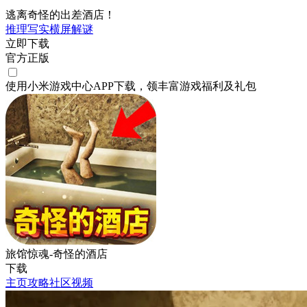
逃离奇怪的出差酒店！
推理
写实
横屏
解谜
立即下载
官方正版
使用小米游戏中心APP
下载
，领丰富游戏
福利
及
礼包
旅馆惊魂-奇怪的酒店
下载
主页
攻略
社区
视频