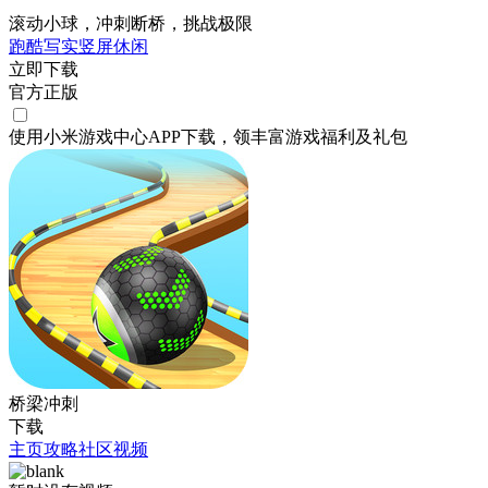
滚动小球，冲刺断桥，挑战极限
跑酷
写实
竖屏
休闲
立即下载
官方正版
使用小米游戏中心APP
下载
，领丰富游戏
福利
及
礼包
桥梁冲刺
下载
主页
攻略
社区
视频