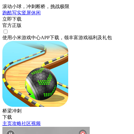
滚动小球，冲刺断桥，挑战极限
跑酷
写实
竖屏
休闲
立即下载
官方正版
使用小米游戏中心APP
下载
，领丰富游戏
福利
及
礼包
桥梁冲刺
下载
主页
攻略
社区
视频