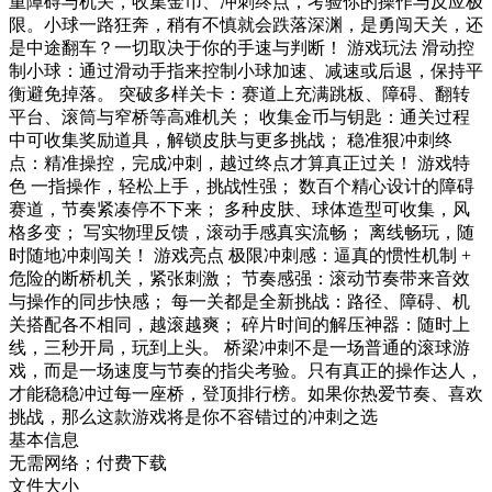
重障碍与机关，收集金币、冲刺终点，考验你的操作与反应极
限。小球一路狂奔，稍有不慎就会跌落深渊，是勇闯天关，还
是中途翻车？一切取决于你的手速与判断！ 游戏玩法 滑动控
制小球：通过滑动手指来控制小球加速、减速或后退，保持平
衡避免掉落。 突破多样关卡：赛道上充满跳板、障碍、翻转
平台、滚筒与窄桥等高难机关； 收集金币与钥匙：通关过程
中可收集奖励道具，解锁皮肤与更多挑战； 稳准狠冲刺终
点：精准操控，完成冲刺，越过终点才算真正过关！ 游戏特
色 一指操作，轻松上手，挑战性强； 数百个精心设计的障碍
赛道，节奏紧凑停不下来； 多种皮肤、球体造型可收集，风
格多变； 写实物理反馈，滚动手感真实流畅； 离线畅玩，随
时随地冲刺闯关！ 游戏亮点 极限冲刺感：逼真的惯性机制 +
危险的断桥机关，紧张刺激； 节奏感强：滚动节奏带来音效
与操作的同步快感； 每一关都是全新挑战：路径、障碍、机
关搭配各不相同，越滚越爽； 碎片时间的解压神器：随时上
线，三秒开局，玩到上头。 桥梁冲刺不是一场普通的滚球游
戏，而是一场速度与节奏的指尖考验。只有真正的操作达人，
才能稳稳冲过每一座桥，登顶排行榜。如果你热爱节奏、喜欢
挑战，那么这款游戏将是你不容错过的冲刺之选
基本信息
无需网络；付费下载
文件大小