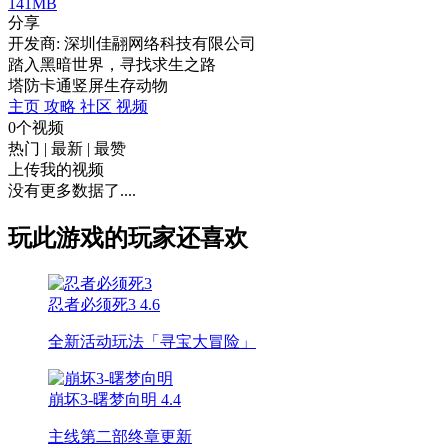
141MB
分享
开发商: 深圳佳翮网络科技有限公司
踏入黑暗世界，寻找求生之路
塔防
卡通
竖屏
生存
动物
主页
攻略
社区
视频
0个视频
热门
|
最新
|
最赞
上传我的视频
没有更多数据了....
玩此游戏的玩家还喜欢
忍者必须死3
4.6
全新活动玩法「寻宝大冒险」
崩坏3-曙梦向明
4.4
主线第二部终章更新