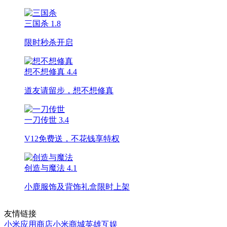
三国杀
1.8
限时秒杀开启
想不想修真
4.4
道友请留步，想不想修真
一刀传世
3.4
V12免费送，不花钱享特权
创造与魔法
4.1
小鹿服饰及背饰礼盒限时上架
友情链接
小米应用商店
小米商城
英雄互娱