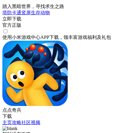
踏入黑暗世界，寻找求生之路
塔防
卡通
竖屏
生存
动物
立即下载
官方正版
使用小米游戏中心APP
下载
，领丰富游戏
福利
及
礼包
点点奇兵
下载
主页
攻略
社区
视频