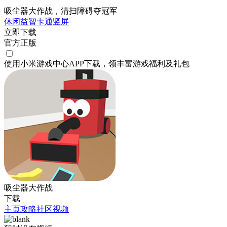
吸尘器大作战，清扫障碍夺冠军
休闲
益智
卡通
竖屏
立即下载
官方正版
使用小米游戏中心APP
下载
，领丰富游戏
福利
及
礼包
吸尘器大作战
下载
主页
攻略
社区
视频