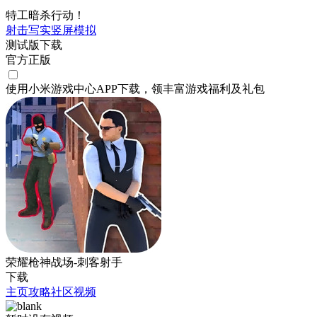
特工暗杀行动！
射击
写实
竖屏
模拟
测试版下载
官方正版
使用小米游戏中心APP
下载
，领丰富游戏
福利
及
礼包
荣耀枪神战场-刺客射手
下载
主页
攻略
社区
视频