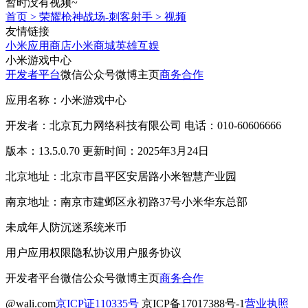
暂时没有视频~
首页
>
荣耀枪神战场-刺客射手
>
视频
友情链接
小米应用商店
小米商城
英雄互娱
小米游戏中心
开发者平台
微信公众号
微博主页
商务合作
应用名称：小米游戏中心
开发者：北京瓦力网络科技有限公司 电话：010-60606666
版本：13.5.0.70 更新时间：2025年3月24日
北京地址：北京市昌平区安居路小米智慧产业园
南京地址：南京市建邺区永初路37号小米华东总部
未成年人防沉迷系统
米币
用户应用权限
隐私协议
用户服务协议
开发者平台
微信公众号
微博主页
商务合作
@wali.com
京ICP证110335号
京ICP备17017388号-1
营业执照