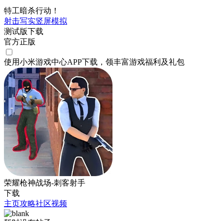
特工暗杀行动！
射击
写实
竖屏
模拟
测试版下载
官方正版
使用小米游戏中心APP
下载
，领丰富游戏
福利
及
礼包
荣耀枪神战场-刺客射手
下载
主页
攻略
社区
视频