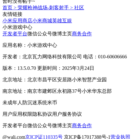
暂时没有帖子~
首页
>
荣耀枪神战场-刺客射手
>
社区
友情链接
小米应用商店
小米商城
英雄互娱
小米游戏中心
开发者平台
微信公众号
微博主页
商务合作
应用名称：小米游戏中心
开发者：北京瓦力网络科技有限公司 电话：010-60606666
版本：13.5.0.70 更新时间：2025年3月24日
北京地址：北京市昌平区安居路小米智慧产业园
南京地址：南京市建邺区永初路37号小米华东总部
未成年人防沉迷系统
米币
用户应用权限
隐私协议
用户服务协议
开发者平台
微信公众号
微博主页
商务合作
@wali.com
京ICP证110335号
京ICP备17017388号-1
营业执照