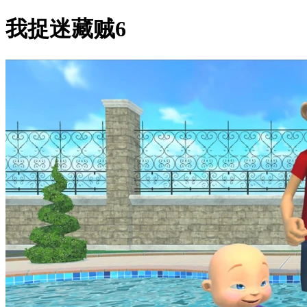
我捉迷藏贼6