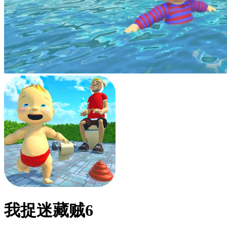
我捉迷藏贼6