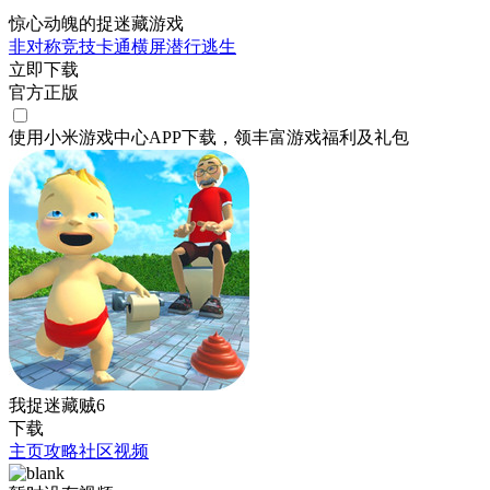
惊心动魄的捉迷藏游戏
非对称竞技
卡通
横屏
潜行
逃生
立即下载
官方正版
使用小米游戏中心APP
下载
，领丰富游戏
福利
及
礼包
我捉迷藏贼6
下载
主页
攻略
社区
视频