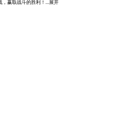
赢取战斗的胜利！...
展开