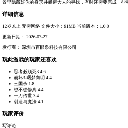
景里隐藏好你的身形并躲避大人的寻找，有时还需要完成一些寻
详细信息
12岁以上
无需网络
文件大小：91MB
当前版本：1.0.8
更新日期：
2026-03-27
发行商：
深圳市百眼泉科技有限公司
玩此游戏的玩家还喜欢
忍者必须死3
4.6
崩坏3-曙梦向明
4.4
三国杀
1.8
想不想修真
4.4
一刀传世
3.4
创造与魔法
4.1
玩家评价
写评论