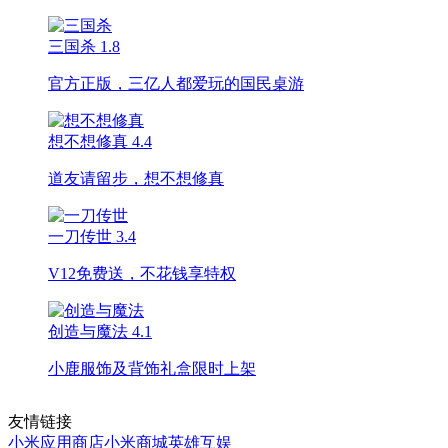
三国杀
1.8
官方正版，三亿人都爱玩的国民桌游
想不想修真
4.4
道友请留步，想不想修真
一刀传世
3.4
V12免费送，不花钱享特权
创造与魔法
4.1
小鹿服饰及背饰礼盒限时上架
友情链接
小米应用商店
小米商城
英雄互娱