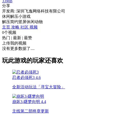
33MB
分享
开发商: 深圳飞逸网络科技有限公司
休闲解压小游戏
解压
简约
竖屏
休闲
动物
主页
攻略
社区
视频
0个视频
热门
|
最新
|
最赞
上传我的视频
没有更多数据了....
玩此游戏的玩家还喜欢
忍者必须死3
4.6
全新活动玩法「寻宝大冒险」
崩坏3-曙梦向明
4.4
主线第二部终章更新