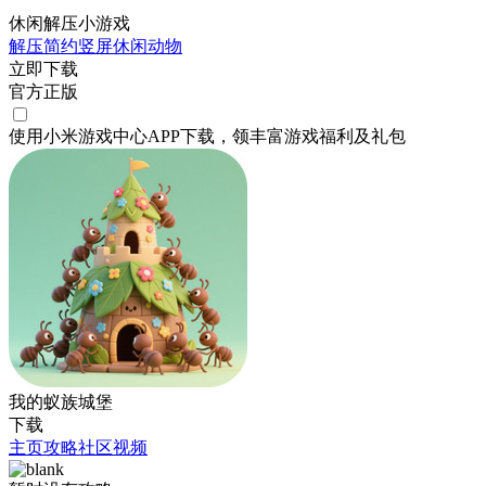
休闲解压小游戏
解压
简约
竖屏
休闲
动物
立即下载
官方正版
使用小米游戏中心APP
下载
，领丰富游戏
福利
及
礼包
我的蚁族城堡
下载
主页
攻略
社区
视频