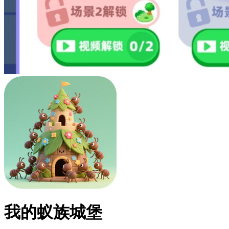
我的蚁族城堡