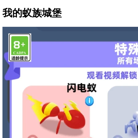
我的蚁族城堡