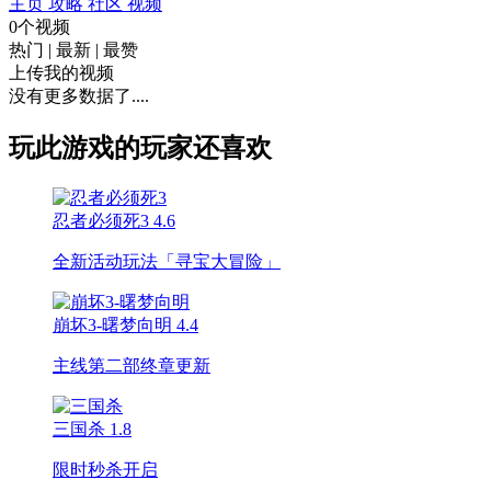
主页
攻略
社区
视频
0个视频
热门
|
最新
|
最赞
上传我的视频
没有更多数据了....
玩此游戏的玩家还喜欢
忍者必须死3
4.6
全新活动玩法「寻宝大冒险」
崩坏3-曙梦向明
4.4
主线第二部终章更新
三国杀
1.8
限时秒杀开启