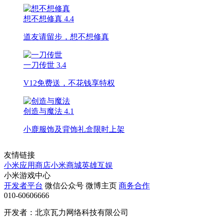
想不想修真
4.4
道友请留步，想不想修真
一刀传世
3.4
V12免费送，不花钱享特权
创造与魔法
4.1
小鹿服饰及背饰礼盒限时上架
友情链接
小米应用商店
小米商城
英雄互娱
小米游戏中心
开发者平台
微信公众号
微博主页
商务合作
010-60606666
开发者：北京瓦力网络科技有限公司