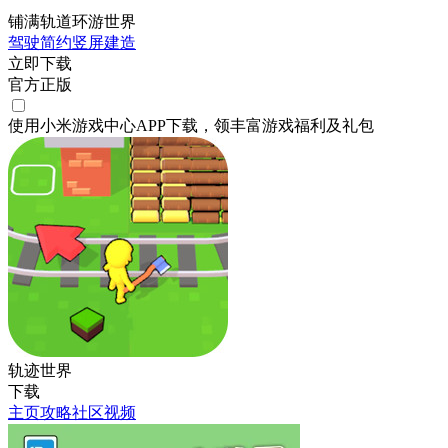
铺满轨道环游世界
驾驶
简约
竖屏
建造
立即下载
官方正版
使用小米游戏中心APP
下载
，领丰富游戏
福利
及
礼包
轨迹世界
下载
主页
攻略
社区
视频