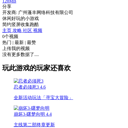
128MB
分享
开发商: 广州蓬丰网络科技有限公司
休闲好玩的小游戏
简约
竖屏
收集
跑酷
主页
攻略
社区
视频
0个视频
热门
|
最新
|
最赞
上传我的视频
没有更多数据了....
玩此游戏的玩家还喜欢
忍者必须死3
4.6
全新活动玩法「寻宝大冒险」
崩坏3-曙梦向明
4.4
主线第二部终章更新