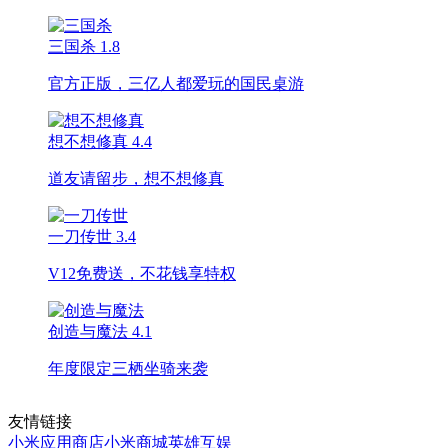
三国杀
1.8
官方正版，三亿人都爱玩的国民桌游
想不想修真
4.4
道友请留步，想不想修真
一刀传世
3.4
V12免费送，不花钱享特权
创造与魔法
4.1
年度限定三栖坐骑来袭
友情链接
小米应用商店
小米商城
英雄互娱