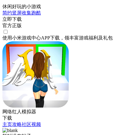
休闲好玩的小游戏
简约
竖屏
收集
跑酷
立即下载
官方正版
使用小米游戏中心APP
下载
，领丰富游戏
福利
及
礼包
网络红人模拟器
下载
主页
攻略
社区
视频