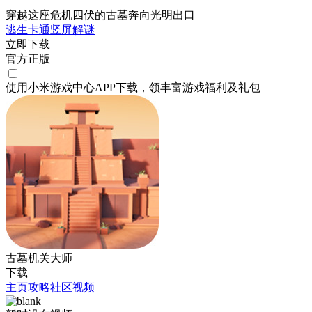
穿越这座危机四伏的古墓奔向光明出口
逃生
卡通
竖屏
解谜
立即下载
官方正版
使用小米游戏中心APP
下载
，领丰富游戏
福利
及
礼包
古墓机关大师
下载
主页
攻略
社区
视频