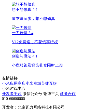
想不想修真
4.4
道友请留步，想不想修真
一刀传世
3.4
V12免费送，不花钱享特权
创造与魔法
4.1
小鹿服饰及背饰礼盒限时上架
友情链接
小米应用商店
小米商城
英雄互娱
小米游戏中心
开发者平台
微信公众号
微博主页
商务合作
010-60606666
开发者：北京瓦力网络科技有限公司