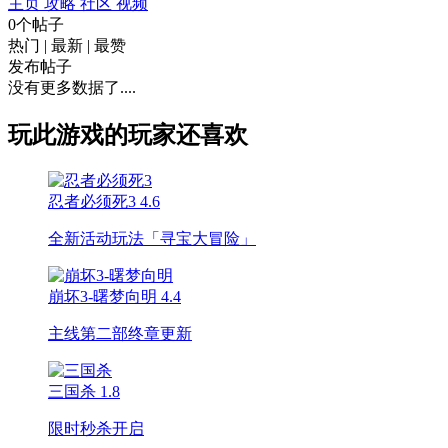
主页
攻略
社区
视频
0个帖子
热门
|
最新
|
最赞
发布帖子
没有更多数据了....
玩此游戏的玩家还喜欢
忍者必须死3
4.6
全新活动玩法「寻宝大冒险」
崩坏3-曙梦向明
4.4
主线第二部终章更新
三国杀
1.8
限时秒杀开启