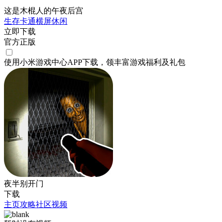
这是木棍人的午夜后宫
生存
卡通
横屏
休闲
立即下载
官方正版
使用小米游戏中心APP
下载
，领丰富游戏
福利
及
礼包
夜半别开门
下载
主页
攻略
社区
视频