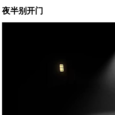
夜半别开门