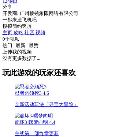
124MB
分享
开发商: 广州棱镜象限网络有限公司
一起来造飞机吧
模拟
简约
竖屏
主页
攻略
社区
视频
0个视频
热门
|
最新
|
最赞
上传我的视频
没有更多数据了....
玩此游戏的玩家还喜欢
忍者必须死3
4.6
全新活动玩法「寻宝大冒险」
崩坏3-曙梦向明
4.4
主线第二部终章更新