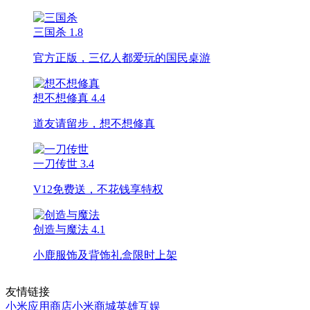
三国杀
1.8
官方正版，三亿人都爱玩的国民桌游
想不想修真
4.4
道友请留步，想不想修真
一刀传世
3.4
V12免费送，不花钱享特权
创造与魔法
4.1
小鹿服饰及背饰礼盒限时上架
友情链接
小米应用商店
小米商城
英雄互娱