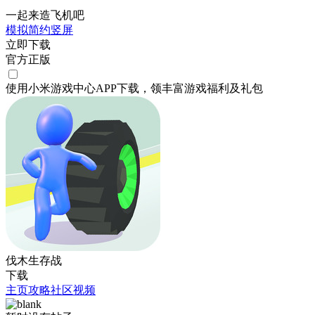
一起来造飞机吧
模拟
简约
竖屏
立即下载
官方正版
使用小米游戏中心APP
下载
，领丰富游戏
福利
及
礼包
伐木生存战
下载
主页
攻略
社区
视频