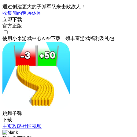
通过创建更大的子弹军队来击败敌人！
收集
简约
竖屏
休闲
立即下载
官方正版
使用小米游戏中心APP
下载
，领丰富游戏
福利
及
礼包
跳舞子弹
下载
主页
攻略
社区
视频