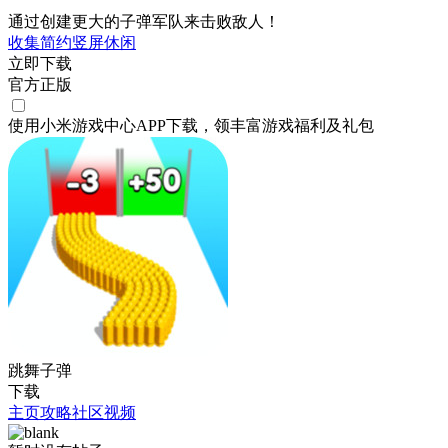
通过创建更大的子弹军队来击败敌人！
收集
简约
竖屏
休闲
立即下载
官方正版
使用小米游戏中心APP
下载
，领丰富游戏
福利
及
礼包
跳舞子弹
下载
主页
攻略
社区
视频