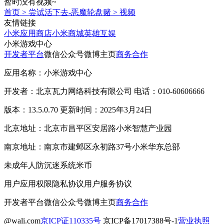
暂时没有视频~
首页
>
尝试活下去-恶魔轮盘赌
>
视频
友情链接
小米应用商店
小米商城
英雄互娱
小米游戏中心
开发者平台
微信公众号
微博主页
商务合作
应用名称：小米游戏中心
开发者：北京瓦力网络科技有限公司 电话：010-60606666
版本：13.5.0.70 更新时间：2025年3月24日
北京地址：北京市昌平区安居路小米智慧产业园
南京地址：南京市建邺区永初路37号小米华东总部
未成年人防沉迷系统
米币
用户应用权限
隐私协议
用户服务协议
开发者平台
微信公众号
微博主页
商务合作
@wali.com
京ICP证110335号
京ICP备17017388号-1
营业执照