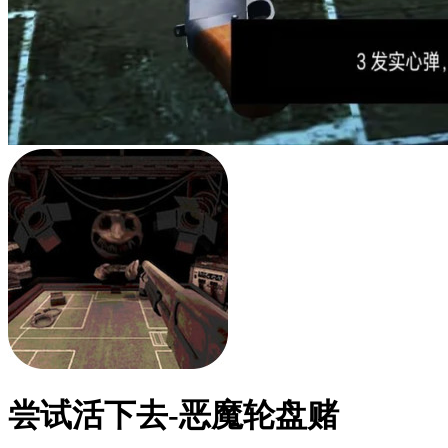
尝试活下去-恶魔轮盘赌