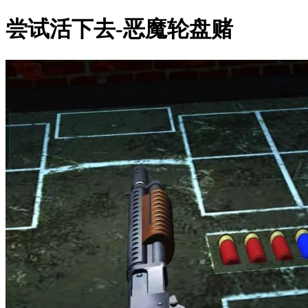
尝试活下去-恶魔轮盘赌