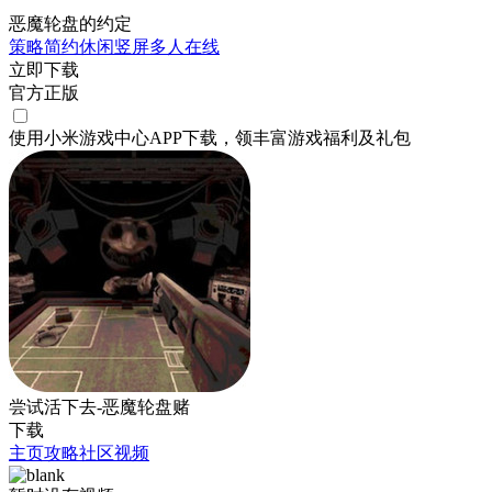
恶魔轮盘的约定
策略
简约
休闲
竖屏
多人在线
立即下载
官方正版
使用小米游戏中心APP
下载
，领丰富游戏
福利
及
礼包
尝试活下去-恶魔轮盘赌
下载
主页
攻略
社区
视频