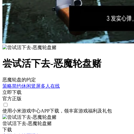
尝试活下去-恶魔轮盘赌
恶魔轮盘的约定
策略
简约
休闲
竖屏
多人在线
立即下载
官方正版
使用小米游戏中心APP
下载
，领丰富游戏
福利
及
礼包
尝试活下去-恶魔轮盘赌
下载