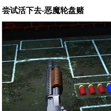
尝试活下去-恶魔轮盘赌