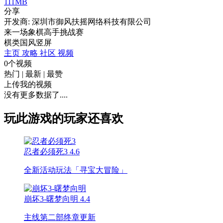
111MB
分享
开发商: 深圳市御风扶摇网络科技有限公司
来一场象棋高手挑战赛
棋类
国风
竖屏
主页
攻略
社区
视频
0个视频
热门
|
最新
|
最赞
上传我的视频
没有更多数据了....
玩此游戏的玩家还喜欢
忍者必须死3
4.6
全新活动玩法「寻宝大冒险」
崩坏3-曙梦向明
4.4
主线第二部终章更新