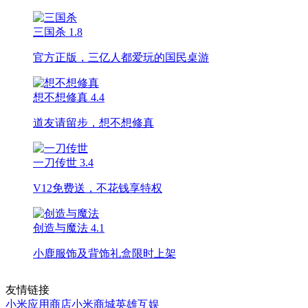
三国杀
1.8
官方正版，三亿人都爱玩的国民桌游
想不想修真
4.4
道友请留步，想不想修真
一刀传世
3.4
V12免费送，不花钱享特权
创造与魔法
4.1
小鹿服饰及背饰礼盒限时上架
友情链接
小米应用商店
小米商城
英雄互娱