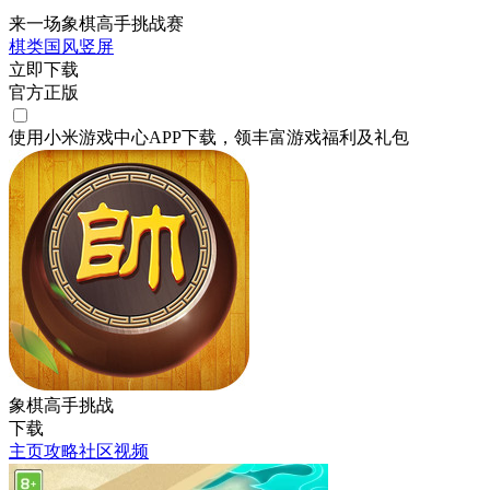
来一场象棋高手挑战赛
棋类
国风
竖屏
立即下载
官方正版
使用小米游戏中心APP
下载
，领丰富游戏
福利
及
礼包
象棋高手挑战
下载
主页
攻略
社区
视频