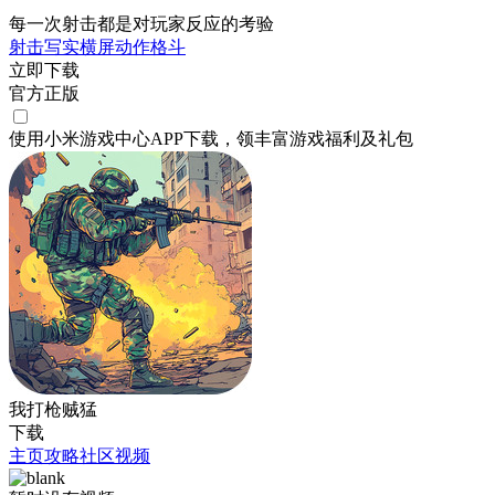
每一次射击都是对玩家反应的考验
射击
写实
横屏
动作
格斗
立即下载
官方正版
使用小米游戏中心APP
下载
，领丰富游戏
福利
及
礼包
我打枪贼猛
下载
主页
攻略
社区
视频