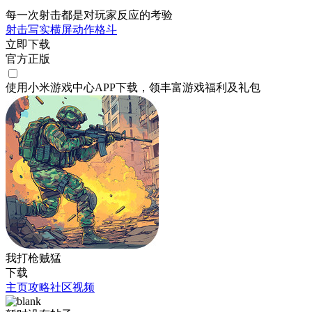
每一次射击都是对玩家反应的考验
射击
写实
横屏
动作
格斗
立即下载
官方正版
使用小米游戏中心APP
下载
，领丰富游戏
福利
及
礼包
我打枪贼猛
下载
主页
攻略
社区
视频