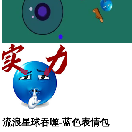
流浪星球吞噬-蓝色表情包