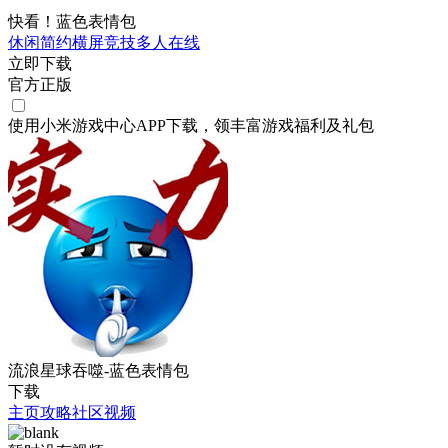
快看！蓝色表情包
休闲
简约
横屏
竞技
多人在线
立即下载
官方正版
使用小米游戏中心APP
下载
，领丰富游戏
福利
及
礼包
流浪星球吞噬-蓝色表情包
下载
主页
攻略
社区
视频