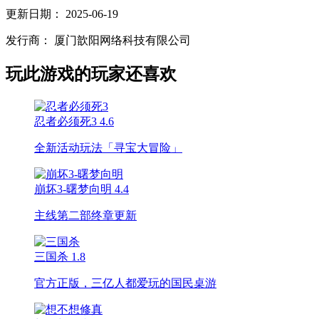
更新日期：
2025-06-19
发行商：
厦门歆阳网络科技有限公司
玩此游戏的玩家还喜欢
忍者必须死3
4.6
全新活动玩法「寻宝大冒险」
崩坏3-曙梦向明
4.4
主线第二部终章更新
三国杀
1.8
官方正版，三亿人都爱玩的国民桌游