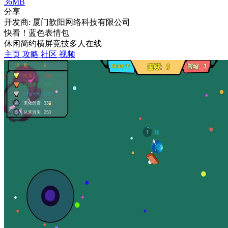
36MB
分享
开发商: 厦门歆阳网络科技有限公司
快看！蓝色表情包
休闲
简约
横屏
竞技
多人在线
主页
攻略
社区
视频