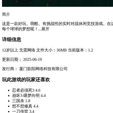
简介
这是一款好玩、萌酷、有挑战性的实时对战休闲竞技游戏。在
每个球球的梦想呢！...
展开
详细信息
12岁以上
无需网络
文件大小：36MB
当前版本：1.2
更新日期：
2025-06-19
发行商：
厦门歆阳网络科技有限公司
玩此游戏的玩家还喜欢
忍者必须死3
4.6
崩坏3-曙梦向明
4.4
三国杀
1.8
想不想修真
4.4
一刀传世
3.4