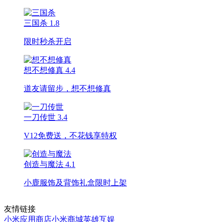
三国杀
1.8
限时秒杀开启
想不想修真
4.4
道友请留步，想不想修真
一刀传世
3.4
V12免费送，不花钱享特权
创造与魔法
4.1
小鹿服饰及背饰礼盒限时上架
友情链接
小米应用商店
小米商城
英雄互娱