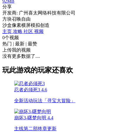
92MB
分享
开发商: 广州喜太网络科技有限公司
方块召唤自由
沙盒
像素
横屏
模拟
创造
主页
攻略
社区
视频
0个视频
热门
|
最新
|
最赞
上传我的视频
没有更多数据了....
玩此游戏的玩家还喜欢
忍者必须死3
4.6
全新活动玩法「寻宝大冒险」
崩坏3-曙梦向明
4.4
主线第二部终章更新