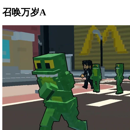
召唤万岁A