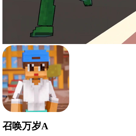
召唤万岁A