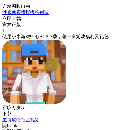
方块召唤自由
沙盒
像素
横屏
模拟
创造
立即下载
官方正版
使用小米游戏中心APP
下载
，领丰富游戏
福利
及
礼包
召唤万岁A
下载
主页
攻略
社区
视频