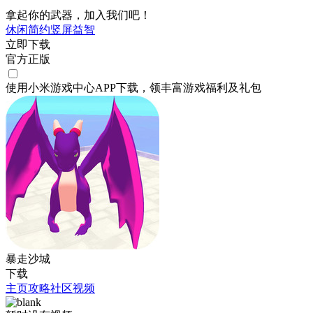
拿起你的武器，加入我们吧！
休闲
简约
竖屏
益智
立即下载
官方正版
使用小米游戏中心APP
下载
，领丰富游戏
福利
及
礼包
暴走沙城
下载
主页
攻略
社区
视频