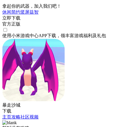
拿起你的武器，加入我们吧！
休闲
简约
竖屏
益智
立即下载
官方正版
使用小米游戏中心APP
下载
，领丰富游戏
福利
及
礼包
暴走沙城
下载
主页
攻略
社区
视频