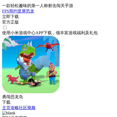
一款轻松趣味的第一人称射击闯关手游
FPS
简约
竖屏
恐龙
立即下载
官方正版
使用小米游戏中心APP
下载
，领丰富游戏
福利
及
礼包
勇闯恐龙岛
下载
主页
攻略
社区
视频