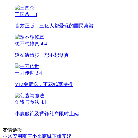
三国杀
1.8
官方正版，三亿人都爱玩的国民桌游
想不想修真
4.4
道友请留步，想不想修真
一刀传世
3.4
V12免费送，不花钱享特权
创造与魔法
4.1
小鹿服饰及背饰礼盒限时上架
友情链接
小米应用商店
小米商城
英雄互娱