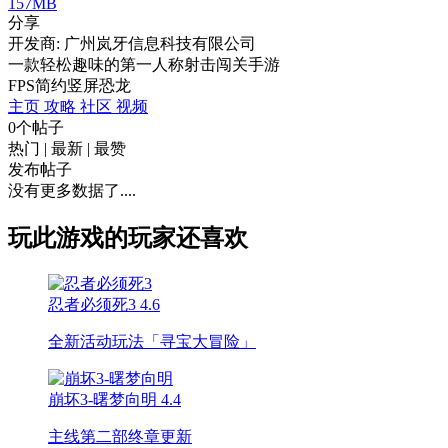
157MB
分享
开发商: 广州岚牙信息科技有限公司
一款轻松趣味的第一人称射击闯关手游
FPS
简约
竖屏
恐龙
主页
攻略
社区
视频
0个帖子
热门
|
最新
|
最赞
发布帖子
没有更多数据了....
玩此游戏的玩家还喜欢
忍者必须死3
4.6
全新活动玩法「寻宝大冒险」
崩坏3-曙梦向明
4.4
主线第二部终章更新