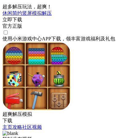
超多解压玩法，超爽！
休闲
简约
竖屏
模拟
解压
立即下载
官方正版
使用小米游戏中心APP
下载
，领丰富游戏
福利
及
礼包
超爽解压模拟
下载
主页
攻略
社区
视频