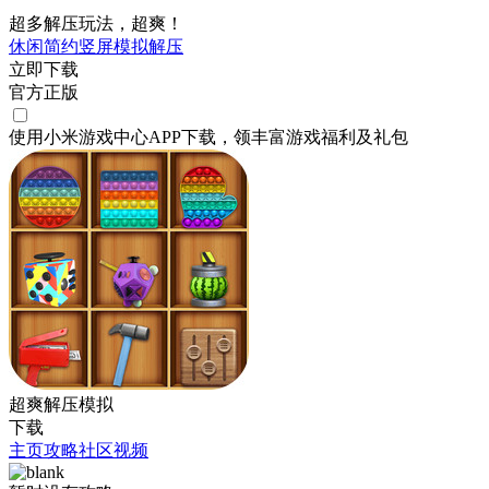
超多解压玩法，超爽！
休闲
简约
竖屏
模拟
解压
立即下载
官方正版
使用小米游戏中心APP
下载
，领丰富游戏
福利
及
礼包
超爽解压模拟
下载
主页
攻略
社区
视频