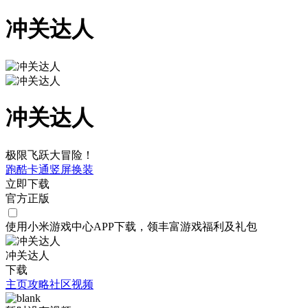
冲关达人
冲关达人
极限飞跃大冒险！
跑酷
卡通
竖屏
换装
立即下载
官方正版
使用小米游戏中心APP
下载
，领丰富游戏
福利
及
礼包
冲关达人
下载
主页
攻略
社区
视频