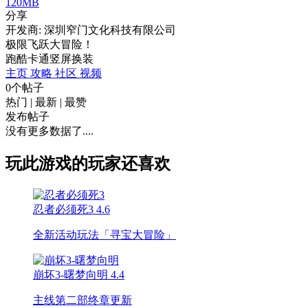
120MB
分享
开发商: 深圳窄门文化科技有限公司
极限飞跃大冒险！
跑酷
卡通
竖屏
换装
主页
攻略
社区
视频
0个帖子
热门
|
最新
|
最赞
发布帖子
没有更多数据了....
玩此游戏的玩家还喜欢
忍者必须死3
4.6
全新活动玩法「寻宝大冒险」
崩坏3-曙梦向明
4.4
主线第二部终章更新