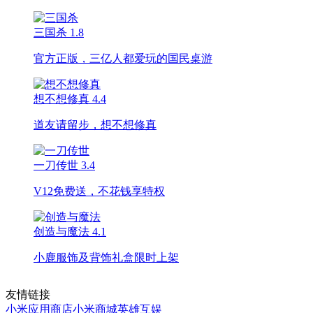
三国杀
1.8
官方正版，三亿人都爱玩的国民桌游
想不想修真
4.4
道友请留步，想不想修真
一刀传世
3.4
V12免费送，不花钱享特权
创造与魔法
4.1
小鹿服饰及背饰礼盒限时上架
友情链接
小米应用商店
小米商城
英雄互娱