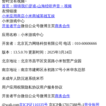
暂时没有视频~
首页
>
猜猜我们是谁-山海经听声音
>
视频
友情链接
小米应用商店
小米商城
英雄互娱
小米游戏中心
开发者平台
微信公众号
微博主页
商务合作
应用名称：小米游戏中心
开发者：北京瓦力网络科技有限公司 电话：010-60606666
版本：13.5.0.70 更新时间：2025年3月24日
北京地址：北京市昌平区安居路小米智慧产业园
南京地址：南京市建邺区永初路37号小米华东总部
未成年人防沉迷系统
米币
用户应用权限
隐私协议
用户服务协议
开发者平台
微信公众号
微博主页
商务合作
@wali.com
京ICP证110335号
京ICP备17017388号-1
营业执照