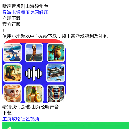
听声音辨别山海经角色
音游
卡通
横屏
休闲
解压
立即下载
官方正版
使用小米游戏中心APP
下载
，领丰富游戏
福利
及
礼包
猜猜我们是谁-山海经听声音
下载
主页
攻略
社区
视频