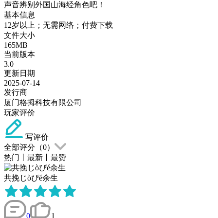
声音辨别外国山海经角色吧！
基本信息
12岁以上；无需网络；付费下载
文件大小
165MB
当前版本
3.0
更新日期
2025-07-14
发行商
厦门格拇科技有限公司
玩家评价
写评价
全部评分（
0
）
热门
丨
最新
丨
最赞
共挽じòぴé余生
0
1