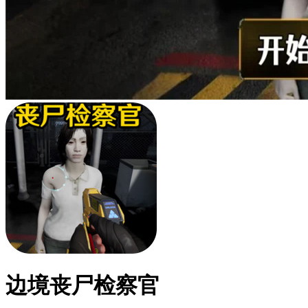
边境丧尸检察官