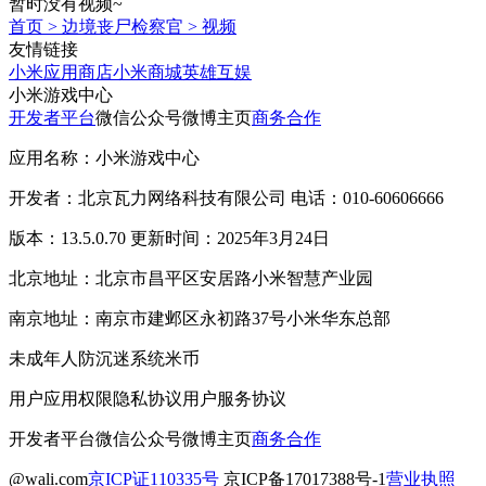
暂时没有视频~
首页
>
边境丧尸检察官
>
视频
友情链接
小米应用商店
小米商城
英雄互娱
小米游戏中心
开发者平台
微信公众号
微博主页
商务合作
应用名称：小米游戏中心
开发者：北京瓦力网络科技有限公司 电话：010-60606666
版本：13.5.0.70 更新时间：2025年3月24日
北京地址：北京市昌平区安居路小米智慧产业园
南京地址：南京市建邺区永初路37号小米华东总部
未成年人防沉迷系统
米币
用户应用权限
隐私协议
用户服务协议
开发者平台
微信公众号
微博主页
商务合作
@wali.com
京ICP证110335号
京ICP备17017388号-1
营业执照