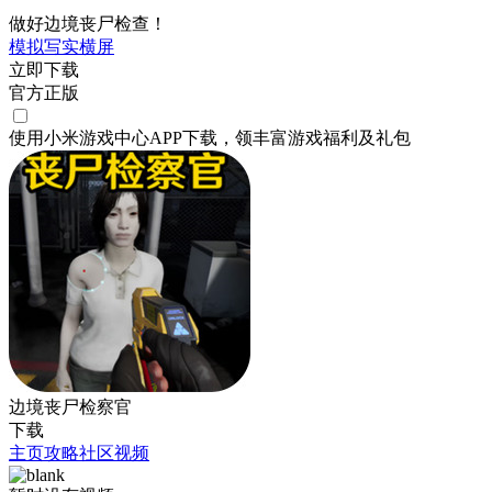
做好边境丧尸检查！
模拟
写实
横屏
立即下载
官方正版
使用小米游戏中心APP
下载
，领丰富游戏
福利
及
礼包
边境丧尸检察官
下载
主页
攻略
社区
视频