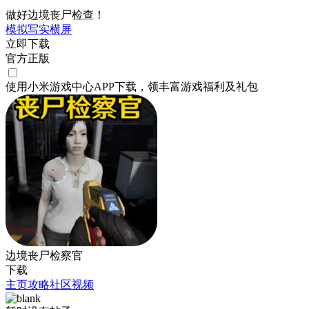
做好边境丧尸检查！
模拟
写实
横屏
立即下载
官方正版
使用小米游戏中心APP
下载
，领丰富游戏
福利
及
礼包
边境丧尸检察官
下载
主页
攻略
社区
视频