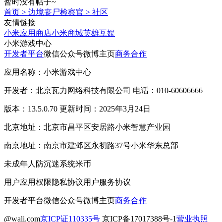
暂时没有帖子~
首页
>
边境丧尸检察官
>
社区
友情链接
小米应用商店
小米商城
英雄互娱
小米游戏中心
开发者平台
微信公众号
微博主页
商务合作
应用名称：小米游戏中心
开发者：北京瓦力网络科技有限公司 电话：010-60606666
版本：13.5.0.70 更新时间：2025年3月24日
北京地址：北京市昌平区安居路小米智慧产业园
南京地址：南京市建邺区永初路37号小米华东总部
未成年人防沉迷系统
米币
用户应用权限
隐私协议
用户服务协议
开发者平台
微信公众号
微博主页
商务合作
@wali.com
京ICP证110335号
京ICP备17017388号-1
营业执照