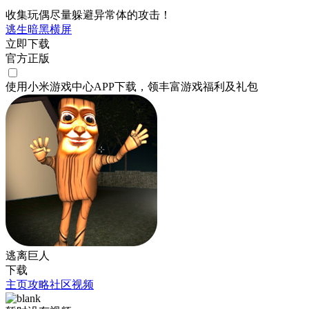
收集玩偶尽量躲避异常体的攻击！
逃生
暗黑
横屏
立即下载
官方正版
使用小米游戏中心APP
下载
，领丰富游戏
福利
及
礼包
逃离巨人
下载
主页
攻略
社区
视频