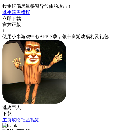
收集玩偶尽量躲避异常体的攻击！
逃生
暗黑
横屏
立即下载
官方正版
使用小米游戏中心APP
下载
，领丰富游戏
福利
及
礼包
逃离巨人
下载
主页
攻略
社区
视频