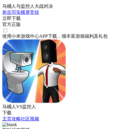
马桶人与监控人大战对决
射击
写实
横屏
竞技
立即下载
官方正版
使用小米游戏中心APP
下载
，领丰富游戏
福利
及
礼包
马桶人VS监控人
下载
主页
攻略
社区
视频